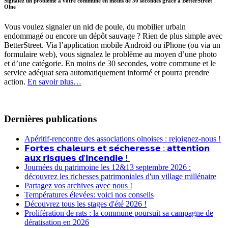
Signalez un problème à votre commune en moins de 30 secondes grâce à BetterStreet
Olne
Vous voulez signaler un nid de poule, du mobilier urbain
endommagé ou encore un dépôt sauvage ? Rien de plus simple avec
BetterStreet. Via l’application mobile Android ou iPhone (ou via un
formulaire web), vous signalez le problème au moyen d’une photo
et d’une catégorie. En moins de 30 secondes, votre commune et le
service adéquat sera automatiquement informé et pourra prendre
action.
En savoir plus…
Dernières publications
Apéritif-rencontre des associations olnoises : rejoignez-nous !
𝗙𝗼𝗿𝘁𝗲𝘀 𝗰𝗵𝗮𝗹𝗲𝘂𝗿𝘀 𝗲𝘁 𝘀𝗲́𝗰𝗵𝗲𝗿𝗲𝘀𝘀𝗲 : 𝗮𝘁𝘁𝗲𝗻𝘁𝗶𝗼𝗻
𝗮𝘂𝘅 𝗿𝗶𝘀𝗾𝘂𝗲𝘀 𝗱'𝗶𝗻𝗰𝗲𝗻𝗱𝗶𝗲 !
Journées du patrimoine les 12&13 septembre 2026 :
découvrez les richesses patrimoniales d'un village millénaire
Partagez vos archives avec nous !
Températures élevées: voici nos conseils
Découvrez tous les stages d'été 2026 !
Prolifération de rats : la commune poursuit sa campagne de
dératisation en 2026