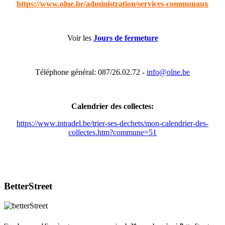
https://www.olne.be/administration/services-communaux
Voir les
Jours de fermeture
Téléphone général: 087/26.02.72 -
info@olne.be
Calendrier des collectes:
https://www.intradel.be/trier-ses-dechets/mon-calendrier-des-
collectes.htm?commune=51
BetterStreet