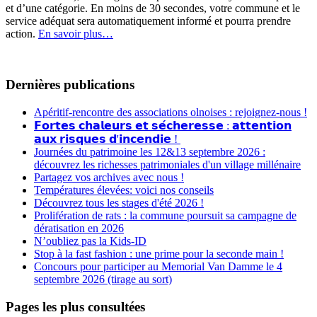
et d’une catégorie. En moins de 30 secondes, votre commune et le
service adéquat sera automatiquement informé et pourra prendre
action.
En savoir plus…
Dernières publications
Apéritif-rencontre des associations olnoises : rejoignez-nous !
𝗙𝗼𝗿𝘁𝗲𝘀 𝗰𝗵𝗮𝗹𝗲𝘂𝗿𝘀 𝗲𝘁 𝘀𝗲́𝗰𝗵𝗲𝗿𝗲𝘀𝘀𝗲 : 𝗮𝘁𝘁𝗲𝗻𝘁𝗶𝗼𝗻
𝗮𝘂𝘅 𝗿𝗶𝘀𝗾𝘂𝗲𝘀 𝗱'𝗶𝗻𝗰𝗲𝗻𝗱𝗶𝗲 !
Journées du patrimoine les 12&13 septembre 2026 :
découvrez les richesses patrimoniales d'un village millénaire
Partagez vos archives avec nous !
Températures élevées: voici nos conseils
Découvrez tous les stages d'été 2026 !
Prolifération de rats : la commune poursuit sa campagne de
dératisation en 2026
N’oubliez pas la Kids-ID
Stop à la fast fashion : une prime pour la seconde main !
Concours pour participer au Memorial Van Damme le 4
septembre 2026 (tirage au sort)
Pages les plus consultées