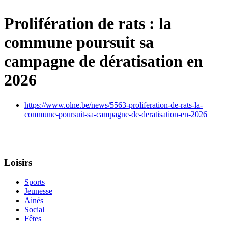
Prolifération de rats : la
commune poursuit sa
campagne de dératisation en
2026
https://www.olne.be/news/5563-proliferation-de-rats-la-
commune-poursuit-sa-campagne-de-deratisation-en-2026
Loisirs
Sports
Jeunesse
Ainés
Social
Fêtes