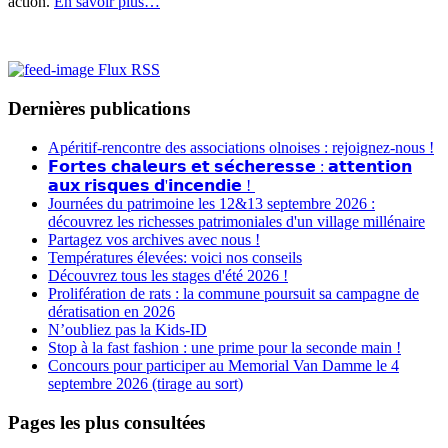
action.
En savoir plus…
Flux RSS
Dernières publications
Apéritif-rencontre des associations olnoises : rejoignez-nous !
𝗙𝗼𝗿𝘁𝗲𝘀 𝗰𝗵𝗮𝗹𝗲𝘂𝗿𝘀 𝗲𝘁 𝘀𝗲́𝗰𝗵𝗲𝗿𝗲𝘀𝘀𝗲 : 𝗮𝘁𝘁𝗲𝗻𝘁𝗶𝗼𝗻
𝗮𝘂𝘅 𝗿𝗶𝘀𝗾𝘂𝗲𝘀 𝗱'𝗶𝗻𝗰𝗲𝗻𝗱𝗶𝗲 !
Journées du patrimoine les 12&13 septembre 2026 :
découvrez les richesses patrimoniales d'un village millénaire
Partagez vos archives avec nous !
Températures élevées: voici nos conseils
Découvrez tous les stages d'été 2026 !
Prolifération de rats : la commune poursuit sa campagne de
dératisation en 2026
N’oubliez pas la Kids-ID
Stop à la fast fashion : une prime pour la seconde main !
Concours pour participer au Memorial Van Damme le 4
septembre 2026 (tirage au sort)
Pages les plus consultées