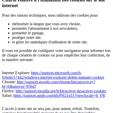
internet
Pour des raisons techniques, nous utilisons des cookies pour:
mémoriser la langue que vous avez choisie,
permettre l'abonnement à nos newsletters,
permettre le partage,
protéger notre site,
et gérer les statistiques d'utilisation de notre site.
Il vous est possible de configurer votre navigateur pour informer lors
de chaque création de cookies ou pour empêcher leur confection, de
la manière suivante:
Internet Explorer:
https://support.microsoft.com/fr-
fr/help/17442/windows-internet-explorer-delete-manage-cookies
Chrome:
http://support.google.com/chrome/bin/answer.py?
hl=fr&answer=95647
Firefox:
http://support.mozilla.org/fr/kb/activer-desactiver-cookies
Safari:
https://support.apple.com/kb/PH21411?viewlocale=fr_FR
L'accès à notre site ne sera pas, pour autant, refusé. Toutefois,