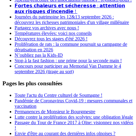
𝗙𝗼𝗿𝘁𝗲𝘀 𝗰𝗵𝗮𝗹𝗲𝘂𝗿𝘀 𝗲𝘁 𝘀𝗲́𝗰𝗵𝗲𝗿𝗲𝘀𝘀𝗲 : 𝗮𝘁𝘁𝗲𝗻𝘁𝗶𝗼𝗻
𝗮𝘂𝘅 𝗿𝗶𝘀𝗾𝘂𝗲𝘀 𝗱'𝗶𝗻𝗰𝗲𝗻𝗱𝗶𝗲 !
Journées du patrimoine les 12&13 septembre 2026 :
découvrez les richesses patrimoniales d'un village millénaire
Partagez vos archives avec nous !
Températures élevées: voici nos conseils
Découvrez tous les stages d'été 2026 !
Prolifération de rats : la commune poursuit sa campagne de
dératisation en 2026
N’oubliez pas la Kids-ID
Stop à la fast fashion : une prime pour la seconde main !
Concours pour participer au Memorial Van Damme le 4
septembre 2026 (tirage au sort)
Pages les plus consultées
Toute l'actu du Centre culturel de Soumagne !
Pandémie de Coronavirus Covid-19 : mesures communales et
vaccination
Permanences de Monsieur le Bourgmestre
Lutte contre la prolifération des scolytes: une obligation légale
Passage du Tour de France 2017 à Olne: visionnez nos vidéos
!
Envie d'être au courant des dernières infos olnoises ?