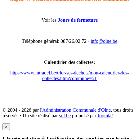
Voir les
Jours de fermeture
Téléphone général: 087/26.02.72 -
info@olne.be
Calendrier des collectes:
https://www.intradel.be/trier-ses-dechets/mon-calendrier-des-
collectes.htm?commune=51
© 2004 - 2026 par
l'Administration Communale d'Olne
, tous droits
réservés • Un site réalisé par
srtt.be
propulsé par
Joomla!
×
Charte relative à l'utilisation des cookies sur le site