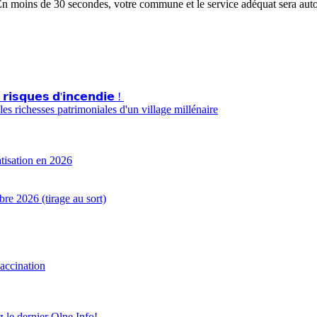
En moins de 30 secondes, votre commune et le service adéquat sera aut
 𝗿𝗶𝘀𝗾𝘂𝗲𝘀 𝗱'𝗶𝗻𝗰𝗲𝗻𝗱𝗶𝗲 !
s richesses patrimoniales d'un village millénaire
atisation en 2026
e 2026 (tirage au sort)
accination
z le dernier Olne Info!