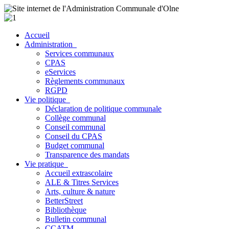
Accueil
Administration
Services communaux
CPAS
eServices
Règlements communaux
RGPD
Vie politique
Déclaration de politique communale
Collège communal
Conseil communal
Conseil du CPAS
Budget communal
Transparence des mandats
Vie pratique
Accueil extrascolaire
ALE & Titres Services
Arts, culture & nature
BetterStreet
Bibliothèque
Bulletin communal
CCATM