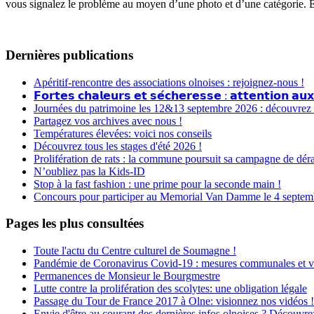
vous signalez le problème au moyen d’une photo et d’une catégorie. 
Dernières publications
Apéritif-rencontre des associations olnoises : rejoignez-nous !
𝗙𝗼𝗿𝘁𝗲𝘀 𝗰𝗵𝗮𝗹𝗲𝘂𝗿𝘀 𝗲𝘁 𝘀𝗲́𝗰𝗵𝗲𝗿𝗲𝘀𝘀𝗲 : 𝗮𝘁𝘁𝗲𝗻𝘁𝗶𝗼𝗻 𝗮𝘂𝘅
Journées du patrimoine les 12&13 septembre 2026 : découvrez le
Partagez vos archives avec nous !
Températures élevées: voici nos conseils
Découvrez tous les stages d'été 2026 !
Prolifération de rats : la commune poursuit sa campagne de dér
N’oubliez pas la Kids-ID
Stop à la fast fashion : une prime pour la seconde main !
Concours pour participer au Memorial Van Damme le 4 septembr
Pages les plus consultées
Toute l'actu du Centre culturel de Soumagne !
Pandémie de Coronavirus Covid-19 : mesures communales et v
Permanences de Monsieur le Bourgmestre
Lutte contre la prolifération des scolytes: une obligation légale
Passage du Tour de France 2017 à Olne: visionnez nos vidéos !
Envie d'être au courant des dernières infos olnoises ? Découvre