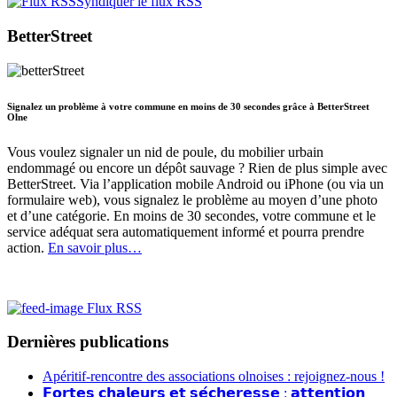
Syndiquer le flux RSS
BetterStreet
Signalez un problème à votre commune en moins de 30 secondes grâce à BetterStreet
Olne
Vous voulez signaler un nid de poule, du mobilier urbain
endommagé ou encore un dépôt sauvage ? Rien de plus simple avec
BetterStreet. Via l’application mobile Android ou iPhone (ou via un
formulaire web), vous signalez le problème au moyen d’une photo
et d’une catégorie. En moins de 30 secondes, votre commune et le
service adéquat sera automatiquement informé et pourra prendre
action.
En savoir plus…
Flux RSS
Dernières publications
Apéritif-rencontre des associations olnoises : rejoignez-nous !
𝗙𝗼𝗿𝘁𝗲𝘀 𝗰𝗵𝗮𝗹𝗲𝘂𝗿𝘀 𝗲𝘁 𝘀𝗲́𝗰𝗵𝗲𝗿𝗲𝘀𝘀𝗲 : 𝗮𝘁𝘁𝗲𝗻𝘁𝗶𝗼𝗻