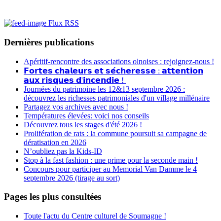
Flux RSS
Dernières publications
Apéritif-rencontre des associations olnoises : rejoignez-nous !
𝗙𝗼𝗿𝘁𝗲𝘀 𝗰𝗵𝗮𝗹𝗲𝘂𝗿𝘀 𝗲𝘁 𝘀𝗲́𝗰𝗵𝗲𝗿𝗲𝘀𝘀𝗲 : 𝗮𝘁𝘁𝗲𝗻𝘁𝗶𝗼𝗻
𝗮𝘂𝘅 𝗿𝗶𝘀𝗾𝘂𝗲𝘀 𝗱'𝗶𝗻𝗰𝗲𝗻𝗱𝗶𝗲 !
Journées du patrimoine les 12&13 septembre 2026 :
découvrez les richesses patrimoniales d'un village millénaire
Partagez vos archives avec nous !
Températures élevées: voici nos conseils
Découvrez tous les stages d'été 2026 !
Prolifération de rats : la commune poursuit sa campagne de
dératisation en 2026
N’oubliez pas la Kids-ID
Stop à la fast fashion : une prime pour la seconde main !
Concours pour participer au Memorial Van Damme le 4
septembre 2026 (tirage au sort)
Pages les plus consultées
Toute l'actu du Centre culturel de Soumagne !