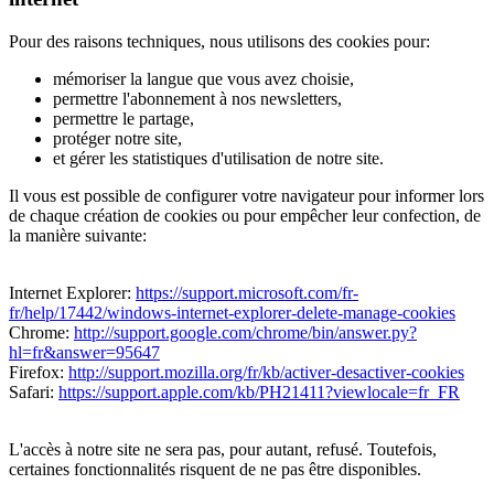
Pour des raisons techniques, nous utilisons des cookies pour:
mémoriser la langue que vous avez choisie,
permettre l'abonnement à nos newsletters,
permettre le partage,
protéger notre site,
et gérer les statistiques d'utilisation de notre site.
Il vous est possible de configurer votre navigateur pour informer lors
de chaque création de cookies ou pour empêcher leur confection, de
la manière suivante:
Internet Explorer:
https://support.microsoft.com/fr-
fr/help/17442/windows-internet-explorer-delete-manage-cookies
Chrome:
http://support.google.com/chrome/bin/answer.py?
hl=fr&answer=95647
Firefox:
http://support.mozilla.org/fr/kb/activer-desactiver-cookies
Safari:
https://support.apple.com/kb/PH21411?viewlocale=fr_FR
L'accès à notre site ne sera pas, pour autant, refusé. Toutefois,
certaines fonctionnalités risquent de ne pas être disponibles.