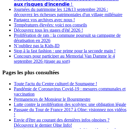
𝗮𝘂𝘅 𝗿𝗶𝘀𝗾𝘂𝗲𝘀 𝗱'𝗶𝗻𝗰𝗲𝗻𝗱𝗶𝗲 !
Journées du patrimoine les 12&13 septembre 2026 :
découvrez les richesses patrimoniales d'un village millénaire
Partagez vos archives avec nous !
Températures élevées: voici nos conseils
Découvrez tous les stages d'été 2026 !
Prolifération de rats : la commune poursuit sa campagne de
dératisation en 2026
N’oubliez pas la Kids-ID
Stop à la fast fashion : une prime pour la seconde main !
Concours pour participer au Memorial Van Damme le 4
septembre 2026 (tirage au sort)
Pages les plus consultées
Toute l'actu du Centre culturel de Soumagne !
Pandémie de Coronavirus Covid-19 : mesures communales et
vaccination
Permanences de Monsieur le Bourgmestre
Lutte contre la prolifération des scolytes: une obligation légale
Passage du Tour de France 2017 à Olne: visionnez nos vidéos
!
Envie d'être au courant des dernières infos olnoises ?
Découvrez le dernier Olne Info!