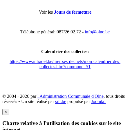
Voir les
Jours de fermeture
Téléphone général: 087/26.02.72 -
info@olne.be
Calendrier des collectes:
https://www.intradel.be/trier-ses-dechets/mon-calendrier-des-
collectes.htm?commune=51
© 2004 - 2026 par
l'Administration Communale d'Olne
, tous droits
réservés • Un site réalisé par
srtt.be
propulsé par
Joomla!
×
Charte relative à l'utilisation des cookies sur le site
internet